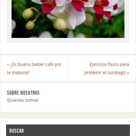
«
¿Es bueno beber café por
Ejercicio físico para
la mañana?
prevenir el lumbago
»
SOBRE NOSOTROS
Quienes somos
BUSCAR