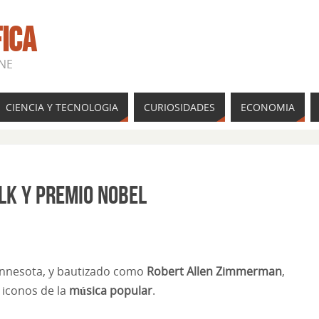
FICA
INE
CIENCIA Y TECNOLOGIA
CURIOSIDADES
ECONOMIA
lk y premio Nobel
innesota, y bautizado como
Robert Allen Zimmerman
,
 iconos de la
música popular
.